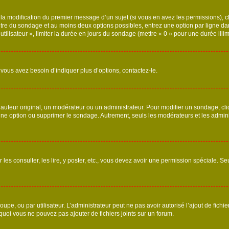
u la modification du premier message d’un sujet (si vous en avez les permissions), c
titre du sondage et au moins deux options possibles, entrez une option par ligne
utilisateur », limiter la durée en jours du sondage (mettre « 0 » pour une durée illimi
vous avez besoin d’indiquer plus d’options, contactez-le.
uteur original, un modérateur ou un administrateur. Pour modifier un sondage, cl
 une option ou supprimer le sondage. Autrement, seuls les modérateurs et les admin
 les consulter, les lire, y poster, etc., vous devez avoir une permission spéciale. 
roupe, ou par utilisateur. L’administrateur peut ne pas avoir autorisé l’ajout de fich
uoi vous ne pouvez pas ajouter de fichiers joints sur un forum.