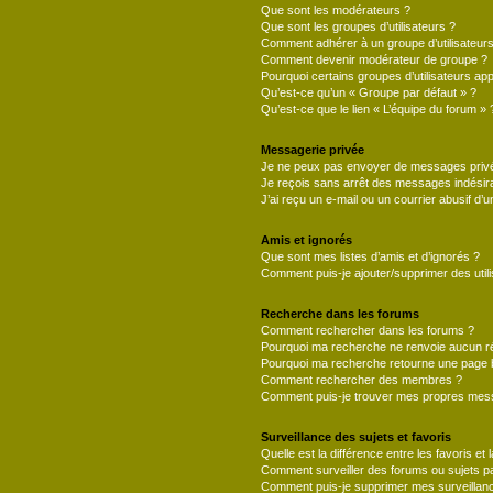
Que sont les modérateurs ?
Que sont les groupes d’utilisateurs ?
Comment adhérer à un groupe d’utilisateurs
Comment devenir modérateur de groupe ?
Pourquoi certains groupes d’utilisateurs ap
Qu’est-ce qu’un « Groupe par défaut » ?
Qu’est-ce que le lien « L’équipe du forum » 
Messagerie privée
Je ne peux pas envoyer de messages privé
Je reçois sans arrêt des messages indésira
J’ai reçu un e-mail ou un courrier abusif d’un
Amis et ignorés
Que sont mes listes d’amis et d’ignorés ?
Comment puis-je ajouter/supprimer des utili
Recherche dans les forums
Comment rechercher dans les forums ?
Pourquoi ma recherche ne renvoie aucun ré
Pourquoi ma recherche retourne une page 
Comment rechercher des membres ?
Comment puis-je trouver mes propres mess
Surveillance des sujets et favoris
Quelle est la différence entre les favoris et 
Comment surveiller des forums ou sujets par
Comment puis-je supprimer mes surveillanc