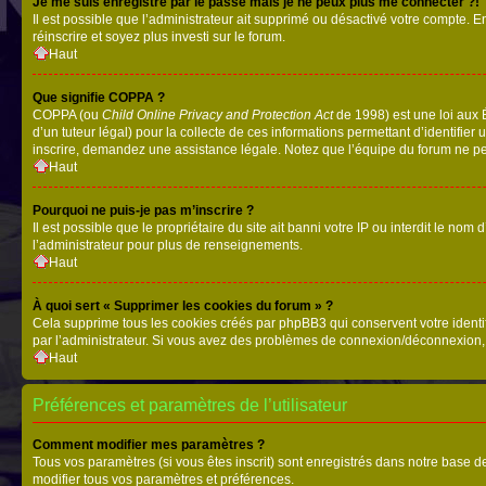
Je me suis enregistré par le passé mais je ne peux plus me connecter ?!
Il est possible que l’administrateur ait supprimé ou désactivé votre compte. En
réinscrire et soyez plus investi sur le forum.
Haut
Que signifie COPPA ?
COPPA (ou
Child Online Privacy and Protection Act
de 1998) est une loi aux É
d’un tuteur légal) pour la collecte de ces informations permettant d’identifie
inscrire, demandez une assistance légale. Notez que l’équipe du forum ne peut
Haut
Pourquoi ne puis-je pas m’inscrire ?
Il est possible que le propriétaire du site ait banni votre IP ou interdit le no
l’administrateur pour plus de renseignements.
Haut
À quoi sert « Supprimer les cookies du forum » ?
Cela supprime tous les cookies créés par phpBB3 qui conservent votre identific
par l’administrateur. Si vous avez des problèmes de connexion/déconnexion, 
Haut
Préférences et paramètres de l’utilisateur
Comment modifier mes paramètres ?
Tous vos paramètres (si vous êtes inscrit) sont enregistrés dans notre base de
modifier tous vos paramètres et préférences.