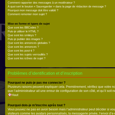
Comment rapporter des messages à un modérateur ?
À quoi sert le bouton « Sauvegarder » dans la page de rédaction de message ?
Pourquoi mon message doit être validé ?
Comment remonter mon sujet ?
Mise en forme et types de sujet
Que sont les BBCodes ?
Puis-je utiliser le HTML ?
Que sont les smileys ?
Puis-je publier des images ?
Que sont les annonces globales ?
Que sont les annonces ?
Que sont les post-it ?
Que sont les sujets verrouillés ?
Que sont les icônes de sujet ?
Problèmes d’identification et d’inscription
Pourquoi ne puis-je pas me connecter ?
Plusieurs raisons peuvent expliquer cela. Premièrement, vérifiez que votre nom 
que l’administrateur ait une erreur de configuration de son côté, et qu’il soit n
Haut
Pourquoi dois-je m’inscrire après tout ?
Vous pouvez ne pas en avoir besoin mais l’administrateur peut décider si vou
visiteurs comme les avatars personnalisés, la messagerie privée, l’envoi d’e-