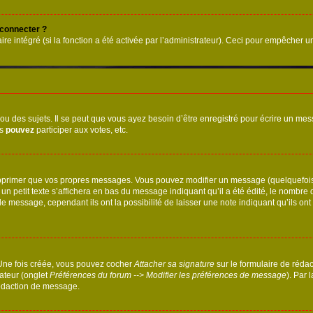
 connecter ?
ire intégré (si la fonction a été activée par l’administrateur). Ceci pour empêcher un
 des sujets. Il se peut que vous ayez besoin d’être enregistré pour écrire un mes
us
pouvez
participer aux votes, etc.
pprimer que vos propres messages. Vous pouvez modifier un message (quelquefois d
it texte s’affichera en bas du message indiquant qu’il a été édité, le nombre de fo
message, cependant ils ont la possibilité de laisser une note indiquant qu’ils ont m
 Une fois créée, vous pouvez cocher
Attacher sa signature
sur le formulaire de réda
ateur (onglet
Préférences du forum --> Modifier les préférences de message
). Par 
rédaction de message.