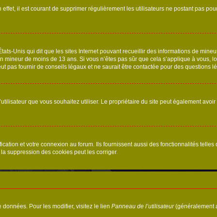
 effet, il est courant de supprimer régulièrement les utilisateurs ne postant pas pou
tats-Unis qui dit que les sites Internet pouvant recueillir des informations de mi
r un mineur de moins de 13 ans. Si vous n’êtes pas sûr que cela s’applique à vous, l
 pas fournir de conseils légaux et ne saurait être contactée pour des questions lég
m d’utilisateur que vous souhaitez utiliser. Le propriétaire du site peut également av
ation et votre connexion au forum. Ils fournissent aussi des fonctionnalités telles 
la suppression des cookies peut les corriger.
 données. Pour les modifier, visitez le lien
Panneau de l’utilisateur
(généralement a