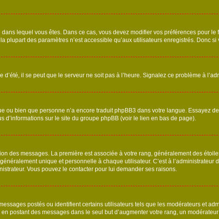
elui dans lequel vous êtes. Dans ce cas, vous devez modifier vos préférences pour le
a plupart des paramètres n’est accessible qu’aux utilisateurs enregistrés. Donc si v
 d’été, il se peut que le serveur ne soit pas à l’heure. Signalez ce problème à l’adm
ngue ou bien que personne n’a encore traduit phpBB3 dans votre langue. Essayez de d
us d’informations sur le site du groupe phpBB (voir le lien en bas de page).
ation des messages. La première est associée à votre rang, généralement des étoile
éralement unique et personnelle à chaque utilisateur. C’est à l’administrateur d’ac
inistrateur. Vous pouvez le contacter pour lui demander ses raisons.
essages postés ou identifient certains utilisateurs tels que les modérateurs et admi
ums en postant des messages dans le seul but d’augmenter votre rang, un modérateu