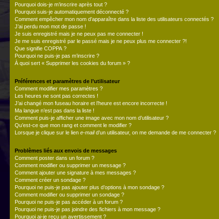
Pourquoi dois-je m’inscrire après tout ?
Pourquoi suis-je automatiquement déconnecté ?
Comment empêcher mon nom d’apparaître dans la liste des utilisateurs connectés ?
J’ai perdu mon mot de passe !
Je suis enregistré mais je ne peux pas me connecter !
Je me suis enregistré par le passé mais je ne peux plus me connecter ?!
Que signifie COPPA ?
Pourquoi ne puis-je pas m’inscrire ?
À quoi sert « Supprimer les cookies du forum » ?
Préférences et paramètres de l’utilisateur
Comment modifier mes paramètres ?
Les heures ne sont pas correctes !
J’ai changé mon fuseau horaire et l’heure est encore incorrecte !
Ma langue n’est pas dans la liste !
Comment puis-je afficher une image avec mon nom d’utilisateur ?
Qu’est-ce que mon rang et comment le modifier ?
Lorsque je clique sur le lien
e-mail
d’un utilisateur, on me demande de me connecter ?
Problèmes liés aux envois de messages
Comment poster dans un forum ?
Comment modifier ou supprimer un message ?
Comment ajouter une signature à mes messages ?
Comment créer un sondage ?
Pourquoi ne puis-je pas ajouter plus d’options à mon sondage ?
Comment modifier ou supprimer un sondage ?
Pourquoi ne puis-je pas accéder à un forum ?
Pourquoi ne puis-je pas joindre des fichiers à mon message ?
Pourquoi ai-je reçu un avertissement ?