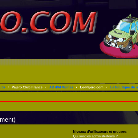
uto
‹
Pajero Club France
‹
AB 4X4 Valines
‹
Le-Pajero.com
‹
La boutique du s
mment)
Niveaux d’utilisateurs et groupes
Qui sont les administrateurs ?