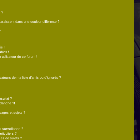
 ?
paraissent dans une couleur différente ?
?
s !
bles !
 utilisateur de ce forum !
sateurs de ma liste d’amis ou d’ignorés ?
sultat ?
blanche ?!
ages et sujets ?
la surveillance ?
ticuliers ?
es de sujets ?