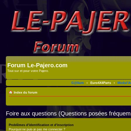
Forum Le-Pajero.com
Tout sur et pour votre Pajero.
G@lium
‹
Euro4X4Parts
‹
Modul'A
Index du forum
Foire aux questions (Questions posées fréque
Problèmes d’identification et d’inscription
Pourquoi ne puis-je pas me connecter ?