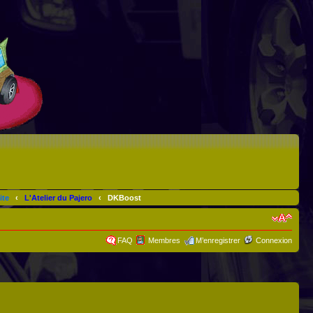
ite
‹
L'Atelier du Pajero
‹
DKBoost
FAQ
Membres
M’enregistrer
Connexion