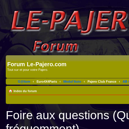
Forum Le-Pajero.com
Tout sur et pour votre Pajero.
G@lium
‹
Euro4X4Parts
‹
Modul'Auto
‹
Pajero Club France
‹
AB 4
Index du forum
Foire aux questions (Q
fréquemment)