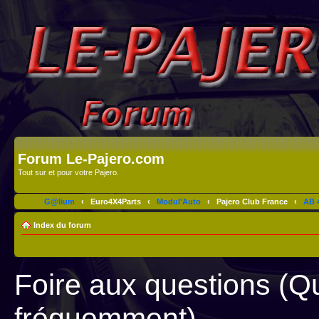
Forum Le-Pajero.com
Tout sur et pour votre Pajero.
G@lium
‹
Euro4X4Parts
‹
Modul'Auto
‹
Pajero Club France
‹
AB 4
Index du forum
Foire aux questions (Q
fréquemment)