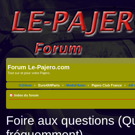
Forum Le-Pajero.com
Tout sur et pour votre Pajero.
G@lium
‹
Euro4X4Parts
‹
Modul'Auto
‹
Pajero Club France
‹
AB 4
Index du forum
Foire aux questions (Q
fréquemment)